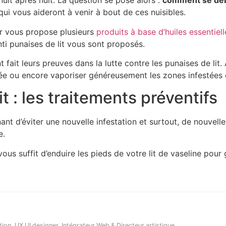
uit après nuit. La question se pose alors :
comment se déba
ui vous aideront à venir à bout de ces nuisibles.
or vous propose plusieurs
produits à base d’huiles essentiell
anti punaises de lit vous sont proposés.
t leurs preuves dans la lutte contre les punaises de lit. 
ée ou encore vaporiser généreusement les zones infestées d
t : les traitements préventifs
ant d’éviter une nouvelle infestation et surtout, de nouvelle
e.
l vous suffit d’enduire les pieds de votre lit de vaseline pou
ion, UX UI designer, Intégrateur Web & Directeur artistique