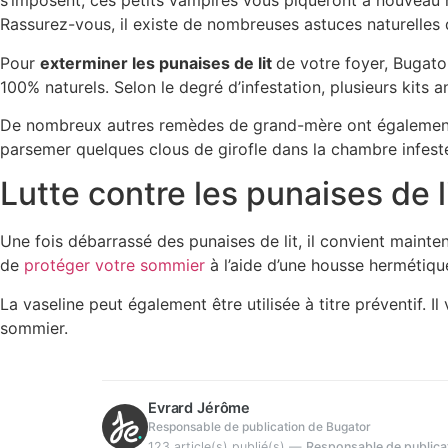
s’imposent, ces petits vampires vous piqueront à nouveau n
Rassurez-vous, il existe de nombreuses astuces naturelles q
Pour
exterminer les punaises de lit
de votre foyer, Bugat
100% naturels. Selon le degré d’infestation, plusieurs kits 
De nombreux autres remèdes de grand-mère ont également fai
parsemer quelques clous de girofle dans la chambre infest
Lutte contre les punaises de li
Une fois débarrassé des punaises de lit, il convient mainten
de
protéger votre sommier
à l’aide d’une housse hermétiqu
La vaseline peut également être utilisée à titre préventif. I
sommier.
Evrard Jérôme
Responsable de publication de Bugator
123 article(s) publié(s)
—
Responsable de publicat