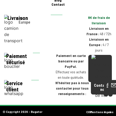
Blog
Contact
Livraison
en
8€ de frais de
Europe
livraison
Livraison en
France :
48 / 72h
Livraison en
Europe :
4 / 7
jours
Paiement
Paiement en carte
bancaire ou par
sécurisé
PayPal.
Effectuez vos achats
en toute quiétude.
Service
N’hésitez pas à nous
Contactez-
contacter pour tous
client
nous
renseignements :
© Copyright 2026 – Bugator
CGV
Mentions légales