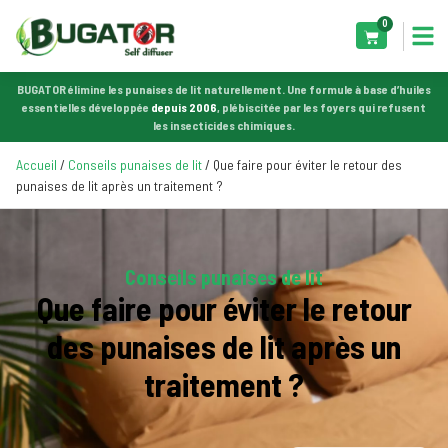
0
BUGATOR élimine les punaises de lit naturellement. Une formule à base d’huiles
essentielles développée
depuis 2006
, plébiscitée par les foyers qui refusent
les insecticides chimiques.
Accueil
/
Conseils punaises de lit
/ Que faire pour éviter le retour des
punaises de lit après un traitement ?
Conseils punaises de lit
Que faire pour éviter le retour
des punaises de lit après un
traitement ?