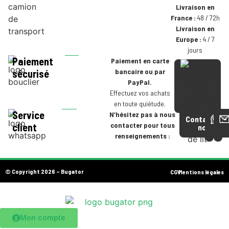
Livraison en
France :
48 / 72h
Livraison en
Europe :
4 / 7
jours
Paiement
Paiement en carte
bancaire ou par
sécurisé
PayPal.
Effectuez vos achats
en toute quiétude.
Service
N’hésitez pas à nous
Contactez-
contacter pour tous
client
nous
renseignements :
© Copyright 2026 – Bugator
CGV
Mentions légales
Mon compte