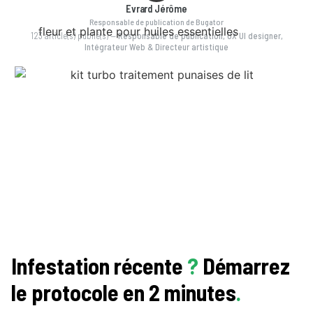
Evrard Jérôme
Responsable de publication de Bugator
123 article(s) publié(s)
—
Responsable de publication, UX UI designer,
Intégrateur Web & Directeur artistique
Infestation récente
?
Démarrez
le protocole en 2 minutes
.