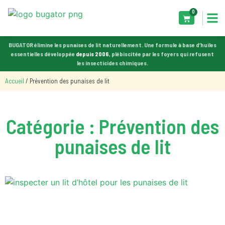
0
BUGATOR élimine les punaises de lit naturellement. Une formule à base d’huiles
essentielles développée
depuis 2006
, plébiscitée par les foyers qui refusent
les insecticides chimiques.
Accueil
/
Prévention des punaises de lit
Catégorie : Prévention des
punaises de lit