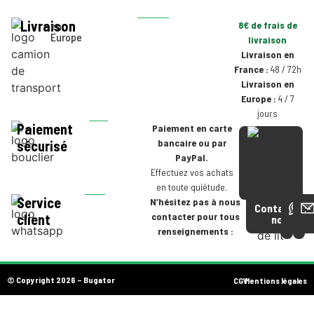
Livraison
en
8€ de frais de
Europe
livraison
Livraison en
France :
48 / 72h
Livraison en
Europe :
4 / 7
jours
Paiement
Paiement en carte
bancaire ou par
sécurisé
PayPal.
Effectuez vos achats
en toute quiétude.
Service
N’hésitez pas à nous
Contactez-
contacter pour tous
client
nous
renseignements :
© Copyright 2026 – Bugator
CGV
Mentions légales