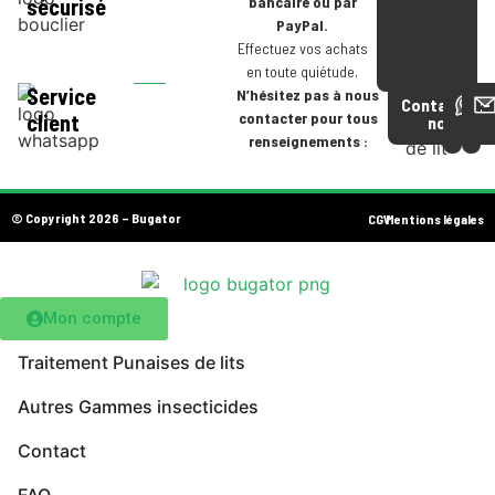
bancaire ou par
sécurisé
PayPal.
Effectuez vos achats
en toute quiétude.
Service
N’hésitez pas à nous
Contactez-
contacter pour tous
client
nous
renseignements :
© Copyright 2026 – Bugator
CGV
Mentions légales
Mon compte
Traitement Punaises de lits
Autres Gammes insecticides
Contact
FAQ