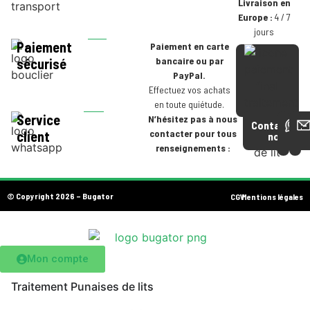
Livraison en
Europe :
4 / 7
jours
Paiement
Paiement en carte
bancaire ou par
sécurisé
PayPal.
Effectuez vos achats
en toute quiétude.
Service
N’hésitez pas à nous
Contactez-
contacter pour tous
client
nous
renseignements :
© Copyright 2026 – Bugator
CGV
Mentions légales
Mon compte
Traitement Punaises de lits