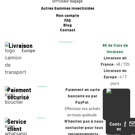
Diffuseur Bagage
Autres Gammes insecticides
Mon compte
FAQ
Blog
Contact
Livraison
en
8€ de frais de
Europe
livraison
Livraison en
France :
48 / 72h
Livraison en
Europe :
4 / 7
jours
Paiement
Paiement en carte
bancaire ou par
sécurisé
PayPal.
Effectuez vos achats
en toute quiétude.
Service
N’hésitez pas à nous
Contactez-
contacter pour tous
client
nous
renseignements :