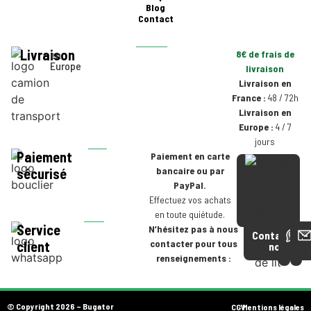
Blog
Contact
Livraison
en
8€ de frais de
Europe
livraison
Livraison en
France :
48 / 72h
Livraison en
Europe :
4 / 7
jours
Paiement
Paiement en carte
bancaire ou par
sécurisé
PayPal.
Effectuez vos achats
en toute quiétude.
Service
N’hésitez pas à nous
Contactez-
contacter pour tous
client
nous
renseignements :
© Copyright 2026 – Bugator
CGV
Mentions légales